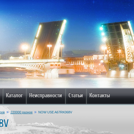
Каталог
Неисправности
Статьи
Контакты
ров
220000 разное
NOW USE A67RK068V
8V