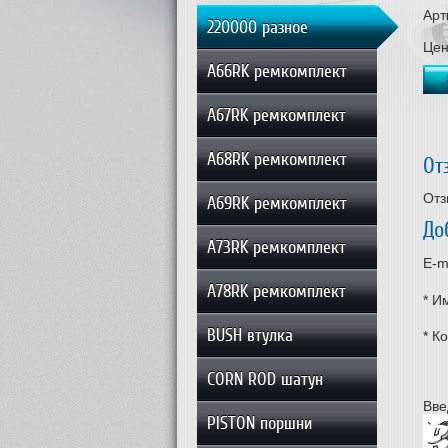
Арт
220000 разное
Це
A66RK ремкомплект
A67RK ремкомплект
A68RK ремкомплект
От
Отз
A69RK ремкомплект
До
A73RK ремкомплект
E-m
A78RK ремкомплект
*
Им
BUSH втулка
*
Ко
CORN ROD шатун
Вве
PISTON поршни