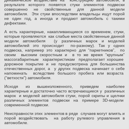
динамическое воздействие на конструкцию автомобиля, в
результате которого появятся стуки элементов подвески
совершенно не свойственные для данной модели
автомобиля. Эти стуки впоследствии владельцы ищут порой
не один год, а иногда и продают автомобиль с такими
дефектами.
А есть характерные, накапливающиеся со временем, стуки,
которые проявляются как слабые места свойственные данной
модели автомобиля (у различных марок и моделей
автомобилей это происходит по-разному). Так у одних
подвеска, например это характерно для “паркетников”, по
своим высоким скоростным и в то же время “крупным”
массогабаритным характеристикам предполагает хорошее
дорожное покрытие и не предусмотрена для большинства
отечественных дорог, а у других подвеска начинает о себе
напоминать вследствие большого пробега или возраста
(“ветхости”) автомобиля.
Исходя из вышеизложенного, приведем наиболее
характерные и достаточно часто встречающиеся у различных
марок и моделей автомобиля стуки, порой скрипы и щелчки
различных элементов подвески на примере 3D-модели
современной подвески.
Неисправности этих элементов в ряде случаев могут влиять и
порой воздействовать на работу рулевого управления в
автомобиле.