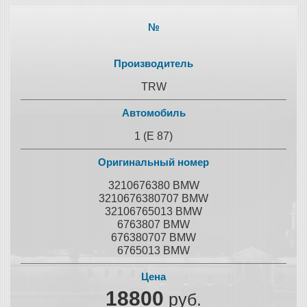
№
Производитель
TRW
Автомобиль
1 (E 87)
Оригинальный номер
3210676380 BMW
3210676380707 BMW
32106765013 BMW
6763807 BMW
676380707 BMW
6765013 BMW
Цена
18800
руб.